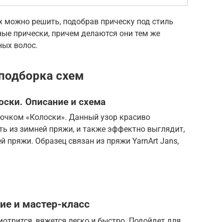
х можно решить, подобрав прическу под стиль
ые прически, причем делаются они тем же
ных волос.
подборка схем
ски. Описание и схема
ючком «Колоски». Данный узор красиво
ать из зимней пряжи, и также эффектно выглядит,
й пряжи. Образец связан из пряжи YarnArt Jans,
ие и мастер-класс
отрится, вяжется легко и быстро. Подойдет для