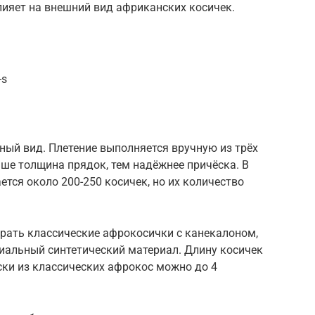
влияет на внешний вид африканских косичек.
-s
ный вид. Плетение выполняется вручную из трёх
ьше толщина прядок, тем надёжнее причёска. В
тся около 200-250 косичек, но их количество
рать классические афрокосички с канекалоном,
циальный синтетический материал. Длину косичек
ки из классических афрокос можно до 4