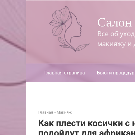
Перейти
к
Салон 
контенту
Все об ухо
макияжу и
Главная страница
Бьюти-процеду
Главная
»
Макияж
Как плести косички с 
подойдут для африкан