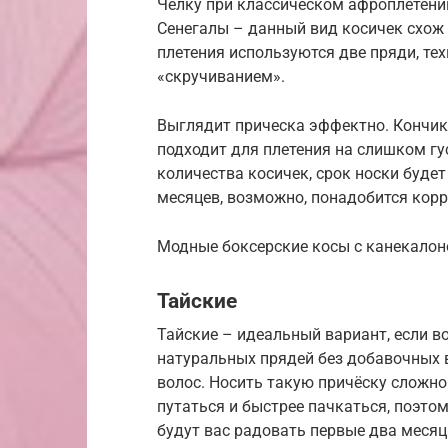
Челку при классическом афроплетении
Сенегалы – данный вид косичек схож 
плетения используются две пряди, те
«скручиванием».
Выглядит прическа эффектно. Кончик
подходит для плетения на слишком гу
количества косичек, срок носки будет
месяцев, возможно, понадобится корр
Модные боксерские косы с канекалоно
Тайские
Тайские – идеальный вариант, если в
натуральных прядей без добавочных 
волос. Носить такую причёску сложно
путаться и быстрее пачкаться, поэт
будут вас радовать первые два месяц