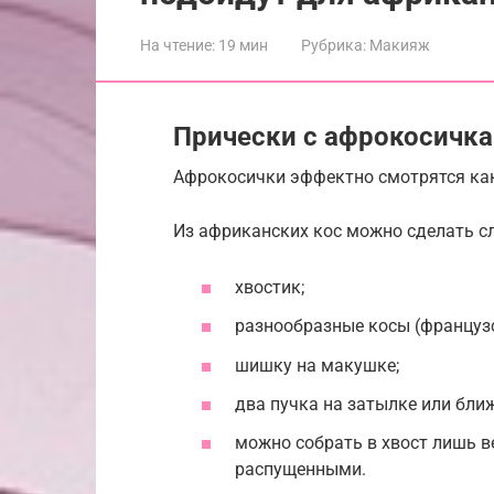
На чтение:
19 мин
Рубрика:
Макияж
Прически с афрокосичк
Афрокосички эффектно смотрятся как 
Из африканских кос можно сделать с
хвостик;
разнообразные косы (французс
шишку на макушке;
два пучка на затылке или ближ
можно собрать в хвост лишь в
распущенными.