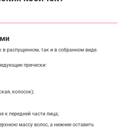
ами
в распущенном, так и в собранном виде.
ледующие прически:
кая, колосок);
е к передней части лица;
ерхнюю массу волос, а нижние оставить