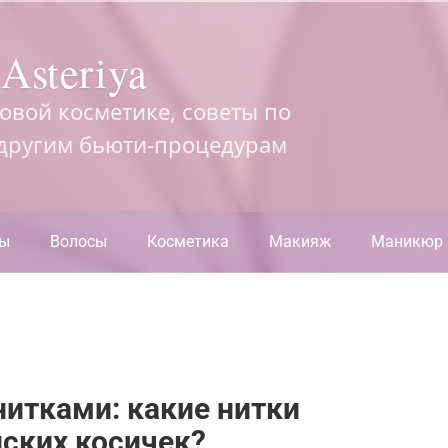
Asteriya
довой косметике, советы по
 другим бьюти-процедурам
ры
Волосы
Косметика
Макияж
Маникюр
нитками: какие нитки
ских косичек?