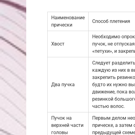
Наименование
Способ плетения
прически
Необходимо опроки
Хвост
пучок, не отпуская
«петухи», и закреп
Следует разделить
каждую из них в в
закрепить резинко
Два пучка
будто их нужно вы
движение, пока во
резинкой большог
частью волос.
Пучок на
Первым делом необ
верхней части
прическе, а затем
головы
предыдущей схеме