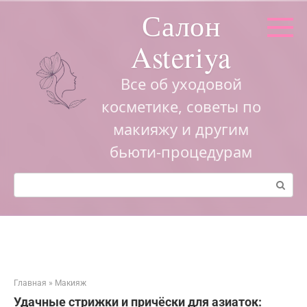
Перейти
Салон
к
контенту
Asteriya
Все об уходовой
косметике, советы по
макияжу и другим
бьюти-процедурам
Поиск:
Главная
»
Макияж
Удачные стрижки и причёски для азиаток: