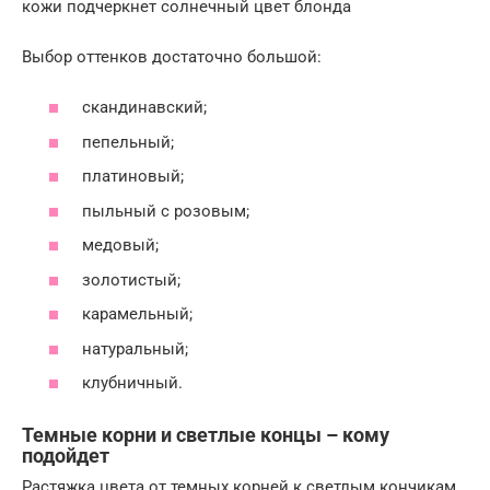
кожи подчеркнет солнечный цвет блонда
Выбор оттенков достаточно большой:
скандинавский;
пепельный;
платиновый;
пыльный с розовым;
медовый;
золотистый;
карамельный;
натуральный;
клубничный.
Темные корни и светлые концы – кому
подойдет
Растяжка цвета от темных корней к светлым кончикам