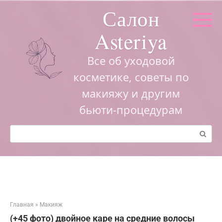
Перейти
Салон
к
контенту
Asteriya
Все об уходовой
косметике, советы по
макияжу и другим
бьюти-процедурам
Поиск:
Главная
»
Макияж
(+45 фото) двойное каре на средние волосы