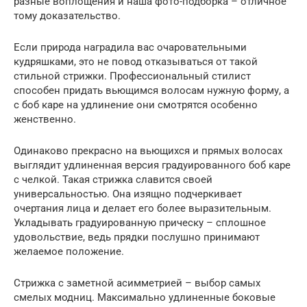
разные воплощения и наша фото-подборка – отличное
тому доказательство.
Если природа наградила вас очаровательными
кудряшками, это не повод отказываться от такой
стильной стрижки. Профессиональный стилист
способен придать вьющимся волосам нужную форму, а
с боб каре на удлинение они смотрятся особенно
женственно.
Одинаково прекрасно на вьющихся и прямых волосах
выглядит удлиненная версия градуированного боб каре
с челкой. Такая стрижка славится своей
универсальностью. Она изящно подчеркивает
очертания лица и делает его более выразительным.
Укладывать градуированную прическу – сплошное
удовольствие, ведь прядки послушно принимают
желаемое положение.
Стрижка с заметной асимметрией – выбор самых
смелых модниц. Максимально удлиненные боковые