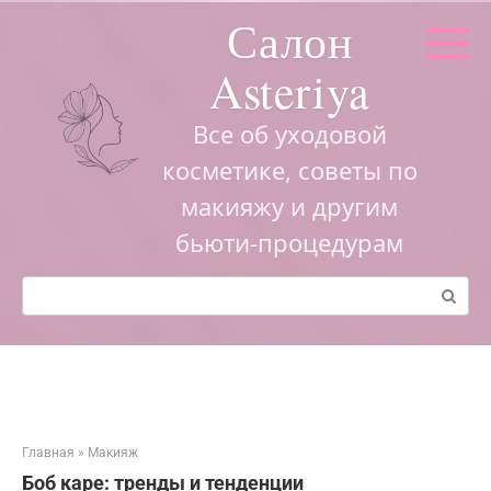
Перейти
Салон
к
контенту
Asteriya
Все об уходовой
косметике, советы по
макияжу и другим
бьюти-процедурам
Поиск:
Главная
»
Макияж
Боб каре: тренды и тенденции