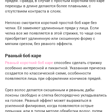
прядей. Правда, в случае с простым коротким боб каре
переходы в длине делаются более плавными, с
отсутствием контраста в слоях.
Неплохо смотрится короткий простой боб каре без
челки. Её заменяют удлиненные пряди у лица. Если
челка все же появляется в этой стрижке, то чаще она
приобретает удлиненную или скошенную форму с
мягким срезом, без рваного эффекта.
Рваный боб каре
Рваный короткий боб каре
способен сделать стрижку
особенно интересной и пикантной. Указанная прическа
создается по классической схеме, особенности
появляются лишь при оформлении кончиков прядей.
Срез волос делается скошенным и рваным, дабы
локоны свободно и слегка беспорядочно укладывались
на голове. Рваный эффект может выражаться в
усиленной филировке, когда появляются острые
перышки, или в тупом методе обработки волос, путем