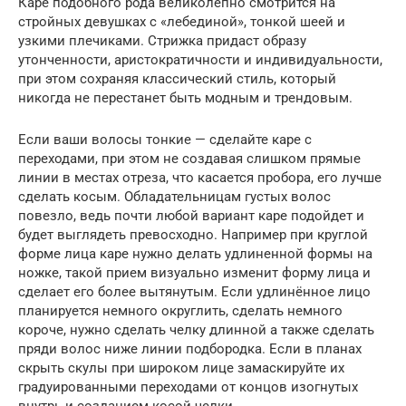
Каре подобного рода великолепно смотрится на
стройных девушках с «лебединой», тонкой шеей и
узкими плечиками. Стрижка придаст образу
утонченности, аристократичности и индивидуальности,
при этом сохраняя классический стиль, который
никогда не перестанет быть модным и трендовым.
Если ваши волосы тонкие — сделайте каре с
переходами, при этом не создавая слишком прямые
линии в местах отреза, что касается пробора, его лучше
сделать косым. Обладательницам густых волос
повезло, ведь почти любой вариант каре подойдет и
будет выглядеть превосходно. Например при круглой
форме лица каре нужно делать удлиненной формы на
ножке, такой прием визуально изменит форму лица и
сделает его более вытянутым. Если удлинённое лицо
планируется немного округлить, сделать немного
короче, нужно сделать челку длинной а также сделать
пряди волос ниже линии подбородка. Если в планах
скрыть скулы при широком лице замаскируйте их
градуированными переходами от концов изогнутых
внутрь и созданием косой челки.