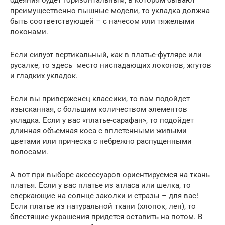
одеяния будет горизонтальным, в котором бывают
преимущественно пышные модели, то укладка должна
быть соответствующей – с начесом или тяжелыми
локонами.
Если силуэт вертикальный, как в платье-футляре или
русалке, то здесь место ниспадающих локонов, жгутов
и гладких укладок.
Если вы приверженец классики, то вам подойдет
изысканная, с большим количеством элементов
укладка. Если у вас «платье-сарафан», то подойдет
длинная объемная коса с вплетенными живыми
цветами или прическа с небрежно распущенными
волосами.
А вот при выборе аксессуаров ориентируемся на ткань
платья. Если у вас платье из атласа или шелка, то
сверкающие на солнце заколки и стразы – для вас!
Если платье из натуральной ткани (хлопок, лен), то
блестящие украшения придется оставить на потом. В