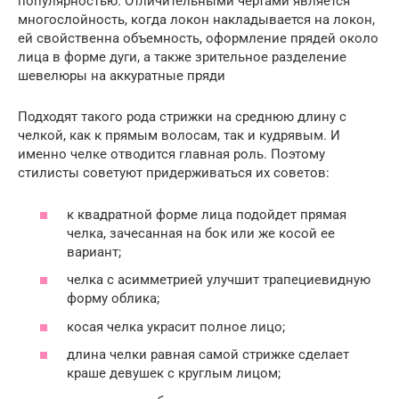
популярностью. Отличительными чертами является
многослойность, когда локон накладывается на локон,
ей свойственна объемность, оформление прядей около
лица в форме дуги, а также зрительное разделение
шевелюры на аккуратные пряди
Подходят такого рода стрижки на среднюю длину с
челкой, как к прямым волосам, так и кудрявым. И
именно челке отводится главная роль. Поэтому
стилисты советуют придерживаться их советов:
к квадратной форме лица подойдет прямая
челка, зачесанная на бок или же косой ее
вариант;
челка с асимметрией улучшит трапециевидную
форму облика;
косая челка украсит полное лицо;
длина челки равная самой стрижке сделает
краше девушек с круглым лицом;