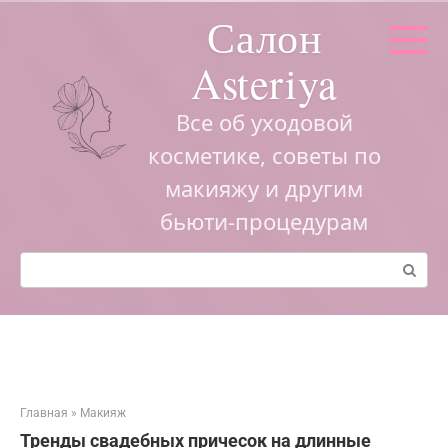
Перейти
Салон
к
контенту
Asteriya
Все об уходовой
косметике, советы по
макияжу и другим
бьюти-процедурам
Поиск:
Главная
»
Макияж
Тренды свадебных причесок на длинные