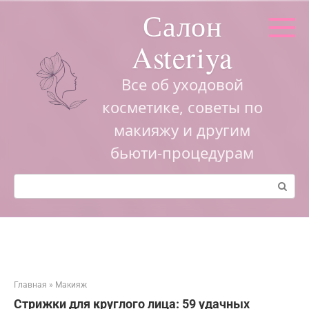
Перейти
Салон
к
контенту
Asteriya
Все об уходовой
косметике, советы по
макияжу и другим
бьюти-процедурам
Поиск:
Главная
»
Макияж
Стрижки для круглого лица: 59 удачных