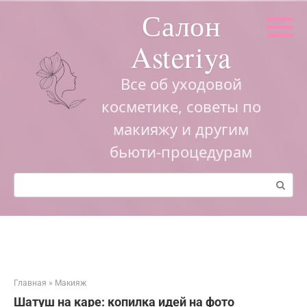
Перейти
Салон
к
контенту
Asteriya
Все об уходовой
косметике, советы по
макияжу и другим
бьюти-процедурам
Поиск:
Главная
»
Макияж
Шатуш на каре: копилка идей на фото