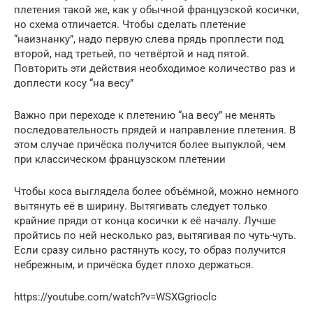
плетения такой же, как у обычной французской косички,
но схема отличается. Чтобы сделать плетение
“наизнанку”, надо первую слева прядь проплести под
второй, над третьей, по четвёртой и над пятой.
Повторить эти действия необходимое количество раз и
доплести косу “на весу”
Важно при переходе к плетению “на весу” не менять
последовательность прядей и направление плетения. В
этом случае причёска получится более выпуклой, чем
при классическом французском плетении
Чтобы коса выглядела более объёмной, можно немного
вытянуть её в ширину. Вытягивать следует только
крайние пряди от конца косички к её началу. Лучше
пройтись по ней несколько раз, вытягивая по чуть-чуть.
Если сразу сильно растянуть косу, то образ получится
небрежным, и причёска будет плохо держаться.
https://youtube.com/watch?v=WSXGgrioclc