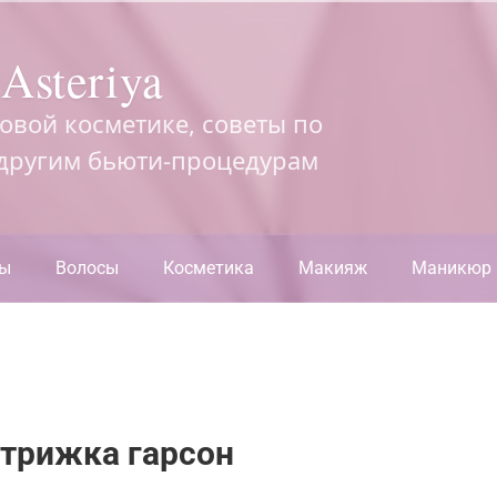
Asteriya
довой косметике, советы по
 другим бьюти-процедурам
ры
Волосы
Косметика
Макияж
Маникюр
стрижка гарсон