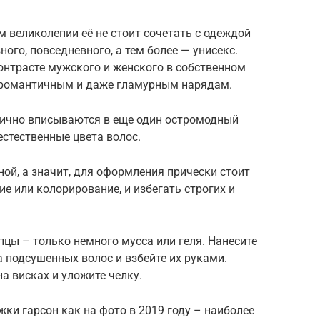
м великолепии её не стоит сочетать с одеждой
ого, повседневного, а тем более — унисекс.
онтрасте мужского и женского в собственном
и романтичным и даже гламурным нарядам.
лично вписываются в еще один остромодный
стественные цвета волос.
ной, а значит, для оформления прически стоит
е или колорирование, и избегать строгих и
пцы – только немного мусса или геля. Нанесите
 подсушенных волос и взбейте их руками.
 висках и уложите челку.
ки гарсон как на фото в 2019 году – наиболее