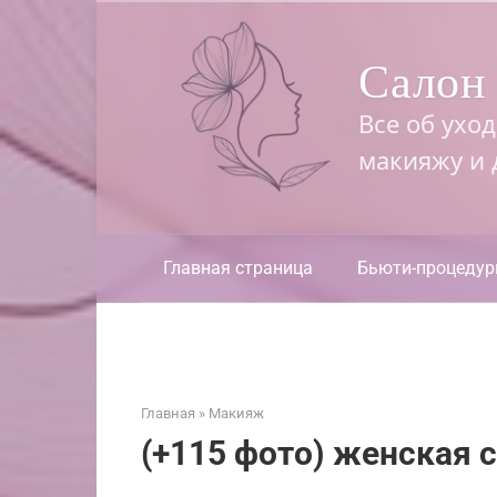
Перейти
к
Салон 
контенту
Все об ухо
макияжу и
Главная страница
Бьюти-процеду
Главная
»
Макияж
(+115 фото) женская 