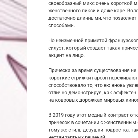
своеобразный микс очень короткой м
женственного пикси и даже каре. Вол
достаточно длинными, что позволяе
способами.
Но неизменной приметой французског
силуэт, который создает такая прич
акцент на лицо.
Прическа за время существования не 
короткие стрижки гарсон переживают
способствовало то, что ею вновь увл
отлично демонстрируя, как эффектен
на ковровых дорожках мировых кино
В 2019 году этот модный контраст от
причесок в сочетании с женственным 
тому же стиль девушки-подростка, та
нестандартных решений.