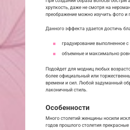
При создании образа волосы обстрига
хрупкость, даже не смотря на нерома
преображение можно изучить фото и 
Данного эффекта удается достичь бл
градуирование выполненное с
объемные и максимально ровн
Подойдет для модниц любых возрастов
более официальный или торжественный
времени и сил. Любой задуманный об
лаконичный стиль.
Особенности
Много столетий женщины носили искл
годов прошлого столетия прекрасные