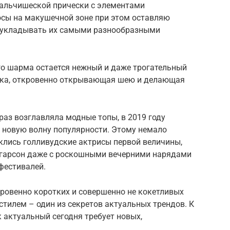
альчишеской прически с элементами
осы на макушечной зоне при этом оставляю
т укладывать их самыми разнообразными
о шарма остается нежный и даже трогательный
еска, откровенно открывающая шею и делающая
раз возглавляла модные топы, в 2019 году
 новую волну популярности. Этому немало
еклись голливудские актрисы первой величины,
 гарсон даже с роскошными вечерними нарядами
фестивалей.
кровенно коротких и совершенно не кокетливых
стилем – один из секретов актуальных трендов. К
к актуальный сегодня требует новых,