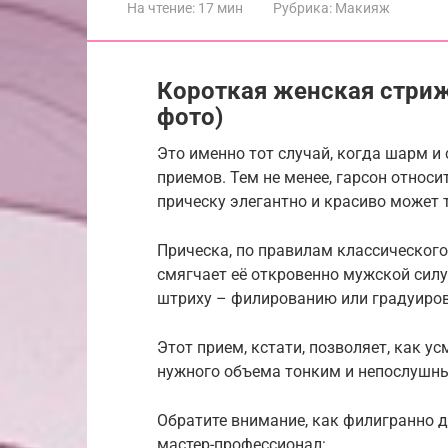
На чтение:
17 мин
Рубрика:
Макияж
Короткая женская стриж
фото)
Это именно тот случай, когда шарм и
приемов. Тем не менее, гарсон относи
прическу элегантно и красиво может 
Прическа, по правилам классического
смягчает её откровенно мужской сил
штриху – филированию или градуиров
Этот прием, кстати, позволяет, как у
нужного объема тонким и непослушн
Обратите внимание, как филигранно д
мастер-профессионал: