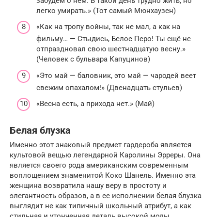
забудем о нём. В такой день трудно жить, но
легко умирать.» (Тот самый Мюнхаузен)
«Как на тропу войны, так не мал, а как на
фильму… — Стыдись, Белое Перо! Ты ещё не
отпраздновал свою шестнадцатую весну.»
(Человек с бульвара Капуцинов)
«Это май — баловник, это май — чародей веет
свежим опахалом!» (Двенадцать стульев)
«Весна есть, а прихода нет.» (Май)
Белая блузка
Именно этот знаковый предмет гардероба является
культовой вещью легендарной Каролины Эрреры. Она
является своего рода американским современным
воплощением знаменитой Коко Шанель. Именно эта
женщина возвратила нашу веру в простоту и
элегантность образов, а в ее исполнении белая блузка
выглядит не как типичный школьный атрибут, а как
стильная и утонченная деталь высокой моды.