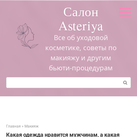
Перейти
Салон
к
контенту
Asteriya
Все об уходовой
косметике, советы по
макияжу и другим
бьюти-процедурам
Поиск:
Главная
»
Макияж
Какая одежда нравится мужчинам, а какая