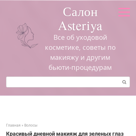
Перейти
Салон
к
контенту
Asteriya
Все об уходовой
косметике, советы по
макияжу и другим
бьюти-процедурам
Поиск:
Главная
»
Волосы
Красивый дневной макияж для зеленых глаз