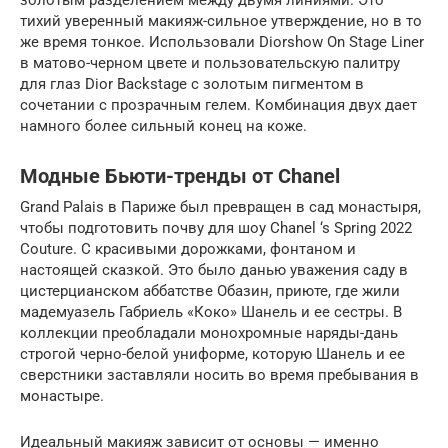
тихий уверенный макияж-сильное утверждение, но в то
же время тонкое. Использовали Diorshow On Stage Liner
в матово-черном цвете и пользовательскую палитру
для глаз Dior Backstage с золотым пигментом в
сочетании с прозрачным гелем. Комбинация двух дает
намного более сильный конец на коже.
Модные Бьюти-тренды от Chanel
Grand Palais в Париже был превращен в сад монастыря,
чтобы подготовить почву для шоу Chanel ‘s Spring 2022
Couture. С красивыми дорожками, фонтаном и
настоящей сказкой. Это было данью уважения саду в
цистерцианском аббатстве Обазин, приюте, где жили
мадемуазель Габриель «Коко» Шанель и ее сестры. В
коллекции преобладали монохромные наряды-дань
строгой черно-белой униформе, которую Шанель и ее
сверстники заставляли носить во время пребывания в
монастыре.
Идеальный макияж зависит от основы — именно