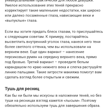
универсальными практически для любой девушки.
Умелое использование этих теней прекрасно
корректирует такие маленькие недостатки, как широко
или далеко посаженные глаза, нависающие веки и
«выпуклые» глаза.
Если вы хотите придать блеск глазам, то прислушайтесь
к следующим советам. К примеру, постарайтесь
высветлить внутренний уголок глаза, нанеся него тени
более светлого оттенка, чем вы использовали на
верхнем веке. Еще один вариант – нанесение
персиковых румян на середину верхнего века, прямо
под бровью. Третий вариант – проведите белым
карандашом по краю нижнего века и слегка растушуйте
линию пальцами. Такие хитрости макияжа помогут вам
сделать взгляд более открытым и свежим.
Тушь для ресниц
Как бы ни были мы искусны в наложении теней, но без
туши на ресницах взгляд кажется «лысым». Поэтому
обязательно используем тушь для завершения образа.