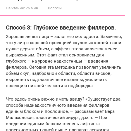
На чтение:
26 мин
Волосы
Способ 3: Глубокое введение филлеров.
Хорошая лепка лица – залог его молодости. Замечено,
что у лиц с хорошей проекцией скуловых костей ткани
лучше держат объем, а эффект птоза является менее
выраженным. Этот факт стал основанием для
глубокого – на уровне надкостницы — введения
филлеров. Сегодня эта методика позволяет увеличить
объем скул, надбровной области, области висков,
выровнять подглазничные впадины, увеличить
проекцию нижней челюсти и подбородка
Что здесь очень важно иметь ввиду? «Существует два
способа наднадкостничного введения филлеров –
единым блоком и послойное, — рассказывает Вера
Малаховская, пластический хирург, д.м.н. — При
введении единым блоком степень лифтинга
поверхностных тканей выше, препарат держится