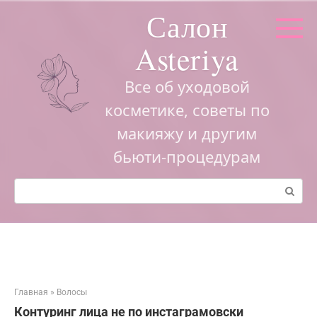
Перейти
Салон
к
контенту
Asteriya
Все об уходовой
косметике, советы по
макияжу и другим
бьюти-процедурам
Поиск:
Главная
»
Волосы
Контуринг лица не по инстаграмовски