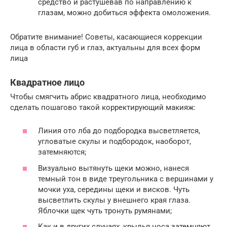
средство и растушевав по направлению к
глазам, можно добиться эффекта омоложения.
Обратите внимание! Советы, касающиеся коррекции
лица в области губ и глаз, актуальны для всех форм
лица
Квадратное лицо
Чтобы смягчить абрис квадратного лица, необходимо
сделать пошагово такой корректирующий макияж:
Линия ото лба до подбородка высветляется,
угловатые скулы и подбородок, наоборот,
затемняются;
Визуально вытянуть щеки можно, нанеся
темный тон в виде треугольника с вершинами у
мочки уха, середины щеки и висков. Чуть
высветлить скулы у внешнего края глаза.
Яблочки щек чуть тронуть румянами;
Как и в других случаях, крылья носа затемняют,