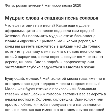
Фото: романтический маникюр весна 2020
Мудрые слова и сладкая песнь соловья
Что еще готовит нам весна? Какие еще мудрые
афоризмы, цитаты о весне подарили нам предки?
Хотелось бы вспомнить мудрые стихи баснописца
Ивана Андреевича Крылова: «Мы корни дерева, на
коем вы цветете, красуйтесь в добрый час! Да только
помните ту разницу меж нас, что с новою весною лист
новый народится, а если корень иссушится – не станет
дерева, ни вас». Слова подобны пророчеству, они
заставляют глубоко задуматься о многом в жизни.
Бушующий, молодой май, золотой месяц года, именно в
это время вас ждет подарок – песня «короля весны»!
Маленькая бурая птичка с прекрасными большими
глазами и волшебным голосом заставит вас замереть в
немом восторге. Соловей, соловушка! Орнитологи или
просто любители, чтобы послушать его направляются
ночью в лес, так как именно в это время суток соловей