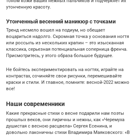
тоном кожи ваших нежных пальчиков и подчеркнет их
утонченную красоту.
Утонченный весенний маникюр с точками
Тренд несмело вошел на подиум, но обещает
воцариться надолго. Скромная точка у основания ногтя
или россыпь из нескольких крапин – это изысканная
классика, серьезная потенциальная соперница френча.
Присмотритесь, у этого образа большое будущее.
Не бойтесь экспериментировать на ногтях, играйте на
контрастах, сочиняйте свои рисунки, перемешивайте
краски и стили. И главное, помните: весной-2022 можно
все!
Наши современники
Какие прекрасные стихи о весне подарили нам поэты
прошлых веков, они лиричны и нежны, как «Черемуха
душистая с весною расцвела» Сергея Есенина, и
довольно лаконичны стихи Владимира Маяковского: «В