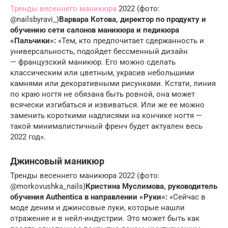
Тренды весеннего маникюра
2022 (фото:
@nailsbyravi_)
Варвара Котова, директор по продукту и
обучению сети салонов маникюра и педикюра
«Пальчики»:
«Тем, кто предпочитает сдержанность и
универсальность, подойдет бессменный дизайн
— французский маникюр. Его можно сделать
классическим или цветным, украсив небольшими
камнями или декоративными рисунками. Кстати, линия
по краю ногтя не обязана быть ровной, она может
всячески изгибаться и извиваться. Или же ее можно
заменить короткими надписями на кончике ногтя —
такой минималистичный френч будет актуален весь
2022 год».
Джинсовый маникюр
Тренды весеннего маникюра 2022 (фото:
@morkovushka_nails)
Кристина Муслимова, руководитель
обучения Authentica
в направлении «Руки»:
«Сейчас в
моде деним и джинсовые луки, которые нашли
отражение и в нейл-индустрии. Это может быть как