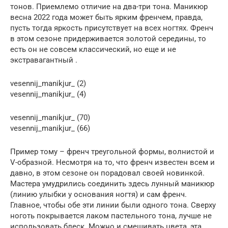
тонов. Приемлемо отличие на два-три тона. Маникюр
весна 2022 года может быть ярким френчем, правда,
пусть тогда яркость присутствует на всех ногтях. Френч
в этом сезоне придерживается золотой середины, то
есть он не совсем классический, но еще и не
экстравагантный .
vesennij_manikjur_ (2)
vesennij_manikjur_ (4)
vesennij_manikjur_ (70)
vesennij_manikjur_ (66)
Пример тому – френч треугольной формы, волнистой и
V-образной. Несмотря на то, что френч известен всем и
давно, в этом сезоне он порадовал своей новинкой.
Мастера умудрились соединить здесь лунный маникюр
(линию улыбки у основания ногтя) и сам френч.
Главное, чтобы обе эти линии были одного тона. Сверху
ноготь покрывается лаком пастельного тона, лучше не
использовать блеск. Можно и смешивать цвета, эта