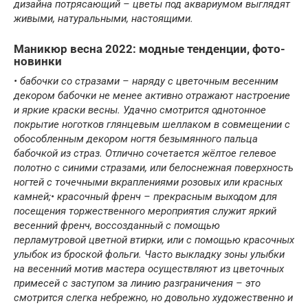
дизайна потрясающий – цветы под аквариумом выглядят
живыми, натуральными, настоящими.
Маникюр весна 2022: модные тенденции, фото-
новинки
• бабочки со стразами – наряду с цветочным весенним
декором бабочки не менее активно отражают настроение
и яркие краски весны. Удачно смотрится однотонное
покрытие ноготков глянцевым шеллаком в совмещении с
обособленным декором ногтя безымянного пальца
бабочкой из страз. Отлично сочетается жёлтое гелевое
полотно с синими стразами, или белоснежная поверхность
ногтей с точечными вкраплениями розовых или красных
камней;• красочный френч – прекрасным выходом для
посещения торжественного мероприятия служит яркий
весенний френч, воссозданный с помощью
перламутровой цветной втирки, или с помощью красочных
улыбок из броской фольги. Часто выкладку зоны улыбки
на весенний мотив мастера осуществляют из цветочных
примесей с заступом за линию разграничения – это
смотрится слегка небрежно, но довольно художественно и