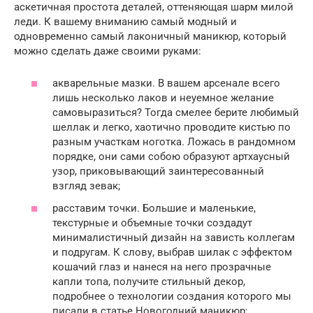
аскетичная простота деталей, оттеняющая шарм милой
леди. К вашему вниманию самый модный и
одновременно самый лаконичный маникюр, который
можно сделать даже своими руками:
акварельные мазки. В вашем арсенале всего
лишь несколько лаков и неуемное желание
самовыразиться? Тогда смелее берите любимый
шеллак и легко, хаотично проводите кистью по
разным участкам ноготка. Ложась в рандомном
порядке, они сами собою образуют артхаусный
узор, приковывающий заинтересованный
взгляд зевак;
расставим точки. Большие и маленькие,
текстурные и объемные точки создадут
минималистичный дизайн на зависть коллегам
и подругам. К слову, выбрав шилак с эффектом
кошачий глаз и нанеся на него прозрачные
капли топа, получите стильный декор,
подробнее о технологии создания которого мы
писали в статье Новогодний маникюр;