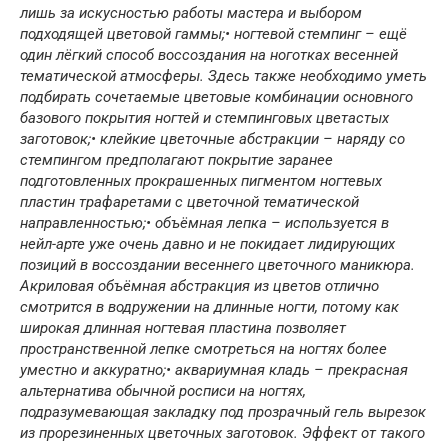
лишь за искусностью работы мастера и выбором
подходящей цветовой гаммы;• ногтевой стемпинг – ещё
один лёгкий способ воссоздания на ноготках весенней
тематической атмосферы. Здесь также необходимо уметь
подбирать сочетаемые цветовые комбинации основного
базового покрытия ногтей и стемпинговых цветастых
заготовок;• клейкие цветочные абстракции – наряду со
стемпингом предполагают покрытие заранее
подготовленных прокрашенных пигментом ногтевых
пластин трафаретами с цветочной тематической
направленностью;• объёмная лепка – используется в
нейл-арте уже очень давно и не покидает лидирующих
позиций в воссоздании весеннего цветочного маникюра.
Акриловая объёмная абстракция из цветов отлично
смотрится в водружении на длинные ногти, потому как
широкая длинная ногтевая пластина позволяет
пространственной лепке смотреться на ногтях более
уместно и аккуратно;• аквариумная кладь – прекрасная
альтернатива обычной росписи на ногтях,
подразумевающая закладку под прозрачный гель вырезок
из прорезиненных цветочных заготовок. Эффект от такого