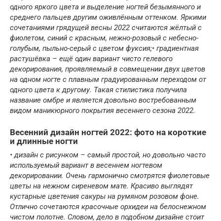
одного яркого цвета и выделение ногтей безымянного и
среднего пальцев другим оживлённым оттенком. Яркими
сочетаниями грядущей весны 2022 считаются жёлтый с
фиолетом, синий с красным, нежно-розовый с небесно-
голубым, пыльно-серый с цветом фуксия;• градиентная
растушёвка – ещё один вариант чисто гелевого
декорирования, проявляемый в совмещении двух цветов
на одном ногте с плавным градуированным переходом от
одного цвета к другому. Такая стилистика получила
название омбре и является довольно востребованным
видом маникюрного покрытия весеннего сезона 2022.
Весенний дизайн ногтей 2022: фото на короткие
и длинные ногти
• дизайн с рисунком – самый простой, но довольно часто
используемый вариант в весеннем ногтевом
декорировании. Очень гармонично смотрятся фиолетовые
цветы на нежном сиреневом мате. Красиво выглядят
кустарные цветения сакуры на румяном розовом фоне.
Отлично сочетаются красочные орхидеи на белоснежном
чистом полотне. Словом, дело в подобном дизайне стоит