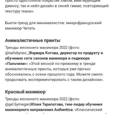
просто однотонное покрытие лаком, имитирующим
джинсу, так и нейл-дизайн в синей гамме, повторяющий
текстуру ткани».
Бьюти-тренд для минималистов: микрофранцузский
маникюр Читать
Анималистичные принты
Тренды весеннего маникюра 2022 (фото:
@nailsbyravi_)
Варвара Котова, директор по продукту и
обучению сети салонов маникюра и педикюра
«Пальчики»:
«Этой весной по-прежнему в тренде
анималистичные принты, которые уже прочно
обосновались с осени прошлого года. Можете смело
продолжать экспериментировать с таким дизайном».
Красный маникюр
Тренды весеннего маникюра 2022 (фото:
@gel.bymegan)
Юлия Тарапатова, тим-лидер обучения
маникюрного направления Authentica:
«Классический