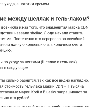
я ухода, а ноготки кремом.
чие между шеллак и гель-лаком?
а возникла из-за того, что знаменитая марка CDN
едствии назвали shellac. Люди начали ставить
иями. Постепенно это переросло во всеобщий
еняли данную концепцию и, в конечном счете,
укцию.
по уходу за ногтями (Шеллак и гель-лак)
ны в следующем:
ты сильно разнится, так как все видно наглядно,
ая стоимость гель-лака марки CDN – 1 тысяча
чественные марки Kodi и Bluesky запрашивают за
ельно сто рублей.
товителя есть свой метод и подбор ингредиентов,