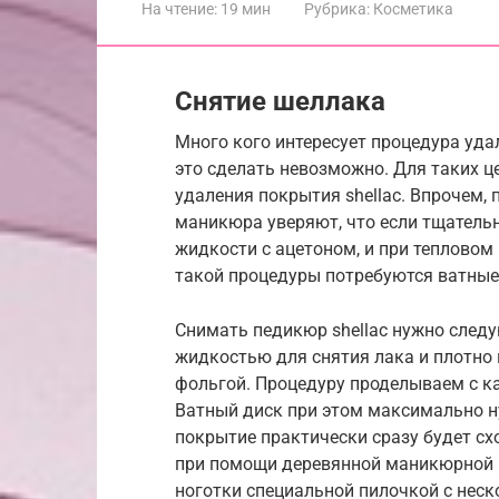
На чтение:
19 мин
Рубрика:
Косметика
Снятие шеллака
Много кого интересует процедура уд
это сделать невозможно. Для таких ц
удаления покрытия shellac. Впрочем,
маникюра уверяют, что если тщатель
жидкости с ацетоном, и при тепловом
такой процедуры потребуются ватные 
Снимать педикюр shellac нужно сле
жидкостью для снятия лака и плотно
фольгой. Процедуру проделываем с к
Ватный диск при этом максимально н
покрытие практически сразу будет с
при помощи деревянной маникюрной 
ноготки специальной пилочкой с нес