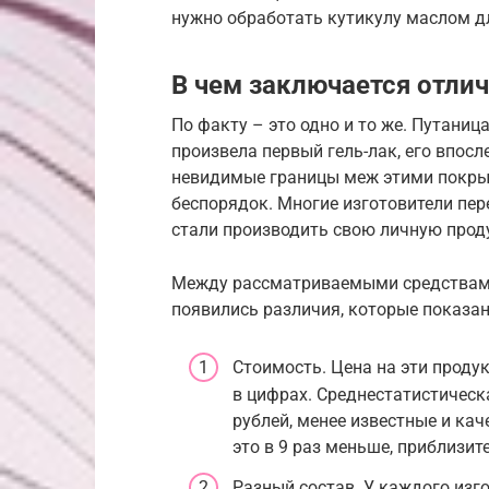
нужно обработать кутикулу маслом дл
В чем заключается отли
По факту – это одно и то же. Путаниц
произвела первый гель-лак, его впосл
невидимые границы меж этими покрыт
беспорядок. Многие изготовители пер
стали производить свою личную прод
Между рассматриваемыми средствами 
появились различия, которые показа
Стоимость. Цена на эти продук
в цифрах. Среднестатистическ
рублей, менее известные и ка
это в 9 раз меньше, приблизит
Разный состав. У каждого изго