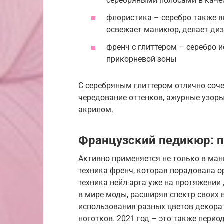
серебряными полосами в каче
флористика – серебро также я
освежает маникюр, делает диз
френч с глиттером – серебро 
прикорневой зоны
С серебряным глиттером отлично соче
чередование оттенков, ажурные узоры
акрилом.
Французский педикюр: п
Активно применяется не только в ман
техника френч, которая порадовала 
техника нейл-арта уже на протяжении
в мире моды, расширяя спектр своих 
использования разных цветов декорат
ноготков. 2021 год – это также пери