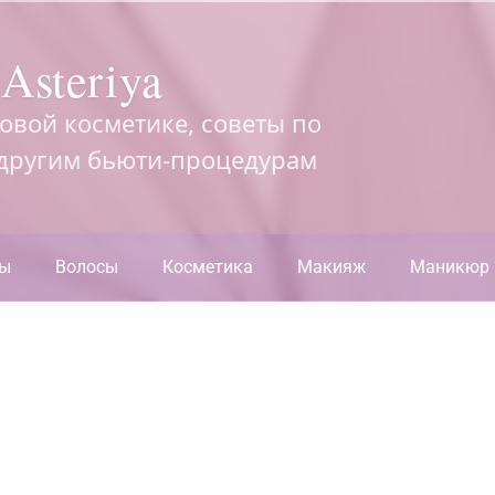
Asteriya
довой косметике, советы по
 другим бьюти-процедурам
ры
Волосы
Косметика
Макияж
Маникюр