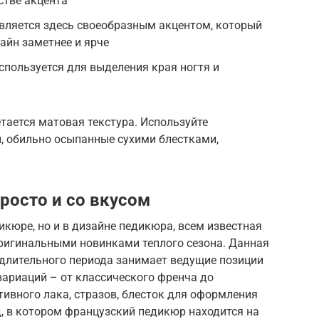
стве акцента
вляется здесь своеобразным акцентом, который
айн заметнее и ярче
используется для выделения края ногтя и
тается матовая текстура. Используйте
, обильно осыпанные сухими блестками,
росто и со вкусом
икюре, но и в дизайне педикюра, всем известная
оригинальными новинками теплого сезона. Данная
 длительного периода занимает ведущие позиции
вариаций – от классического френча до
ивного лака, стразов, блесток для оформления
од, в котором французский педикюр находится на