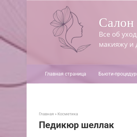
Перейти
к
Салон 
контенту
Все об ухо
макияжу и
Главная страница
Бьюти-процеду
Главная
»
Косметика
Педикюр шеллак