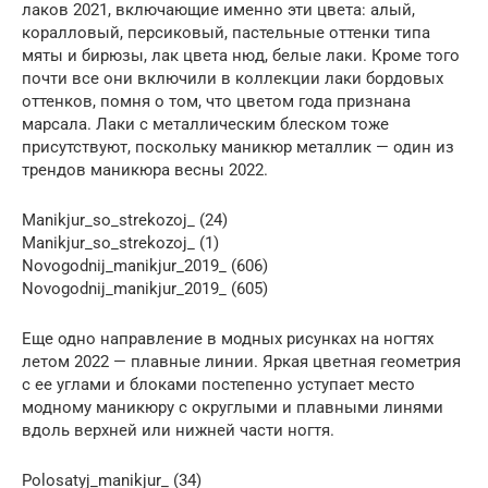
лаков 2021, включающие именно эти цвета: алый,
коралловый, персиковый, пастельные оттенки типа
мяты и бирюзы, лак цвета нюд, белые лаки. Кроме того
почти все они включили в коллекции лаки бордовых
оттенков, помня о том, что цветом года признана
марсала. Лаки с металлическим блеском тоже
присутствуют, поскольку маникюр металлик — один из
трендов маникюра весны 2022.
Manikjur_so_strekozoj_ (24)
Manikjur_so_strekozoj_ (1)
Novogodnij_manikjur_2019_ (606)
Novogodnij_manikjur_2019_ (605)
Еще одно направление в модных рисунках на ногтях
летом 2022 — плавные линии. Яркая цветная геометрия
с ее углами и блоками постепенно уступает место
модному маникюру с округлыми и плавными линями
вдоль верхней или нижней части ногтя.
Polosatyj_manikjur_ (34)