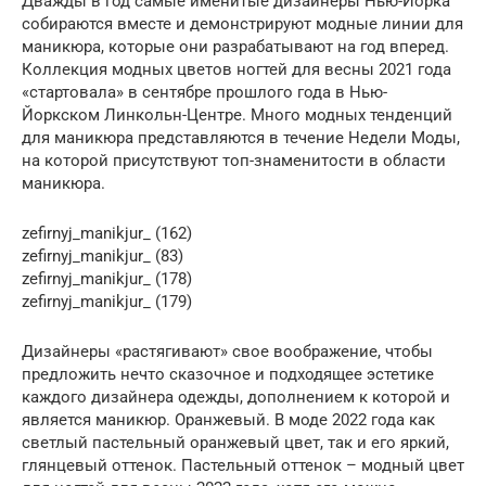
Дважды в год самые именитые дизайнеры Нью-Йорка
собираются вместе и демонстрируют модные линии для
маникюра, которые они разрабатывают на год вперед.
Коллекция модных цветов ногтей для весны 2021 года
«стартовала» в сентябре прошлого года в Нью-
Йоркском Линкольн-Центре. Много модных тенденций
для маникюра представляются в течение Недели Моды,
на которой присутствуют топ-знаменитости в области
маникюра.
zefirnyj_manikjur_ (162)
zefirnyj_manikjur_ (83)
zefirnyj_manikjur_ (178)
zefirnyj_manikjur_ (179)
Дизайнеры «растягивают» свое воображение, чтобы
предложить нечто сказочное и подходящее эстетике
каждого дизайнера одежды, дополнением к которой и
является маникюр. Оранжевый. В моде 2022 года как
светлый пастельный оранжевый цвет, так и его яркий,
глянцевый оттенок. Пастельный оттенок – модный цвет