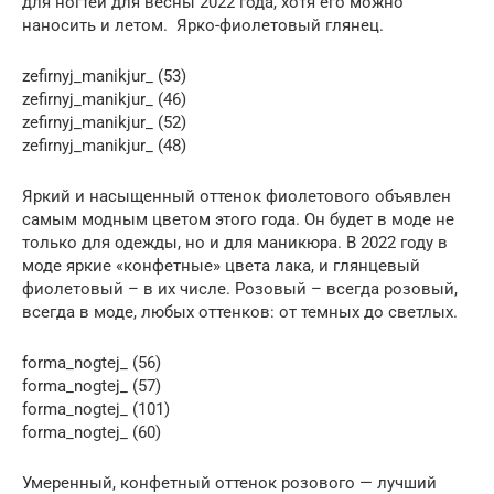
для ногтей для весны 2022 года, хотя его можно
наносить и летом. Ярко-фиолетовый глянец.
zefirnyj_manikjur_ (53)
zefirnyj_manikjur_ (46)
zefirnyj_manikjur_ (52)
zefirnyj_manikjur_ (48)
Яркий и насыщенный оттенок фиолетового объявлен
самым модным цветом этого года. Он будет в моде не
только для одежды, но и для маникюра. В 2022 году в
моде яркие «конфетные» цвета лака, и глянцевый
фиолетовый – в их числе. Розовый – всегда розовый,
всегда в моде, любых оттенков: от темных до светлых.
forma_nogtej_ (56)
forma_nogtej_ (57)
forma_nogtej_ (101)
forma_nogtej_ (60)
Умеренный, конфетный оттенок розового — лучший