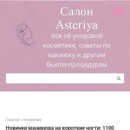
Перейти
Салон
к
контенту
Asteriya
Все об уходовой
косметике, советы по
макияжу и другим
бьюти-процедурам
Поиск:
Главная
»
Косметика
Новинки маникюра на короткие ногти: 1100