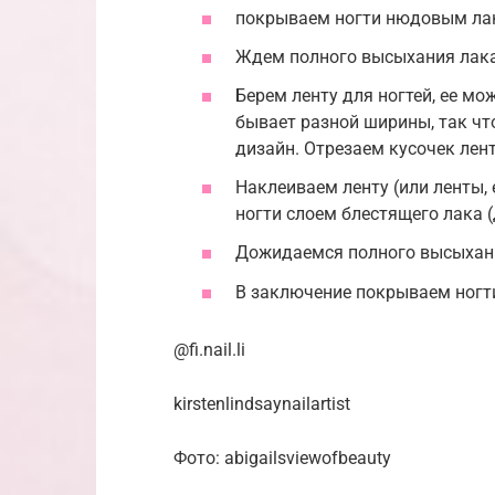
покрываем ногти нюдовым лак
Ждем полного высыхания лака
Берем ленту для ногтей, ее мо
бывает разной ширины, так чт
дизайн. Отрезаем кусочек лен
Наклеиваем ленту (или ленты,
ногти слоем блестящего лака (
Дожидаемся полного высыхани
В заключение покрываем ногт
@fi.nail.li
kirstenlindsaynailartist
Фото: abigailsviewofbeauty