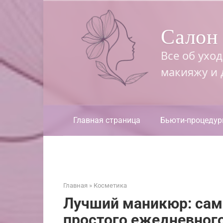
Перейти
к
Салон 
контенту
Все об ухо
макияжу и
Главная страница
Бьюти-процеду
Главная
»
Косметика
Лучший маникюр: сам
простого ежедневного