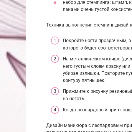
набор для стемпинга: штамп,
лаками очень густой консистен
Техника выполнения стемпинг-дизай
Покройте ногти прозрачным, а
которого будет соответствова
На металлическом клише (диск
него густым слоем краску или 
убирая излишки. Повторите пу
контуру пятнышек.
Прижмите к рисунку резиновый
на ноготь.
Когда леопардовый принт подс
Дизайн маникюра с леопардовым при