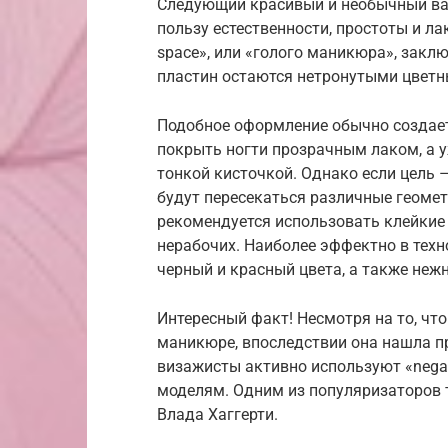
Следующий красивый и необычный вар
пользу естественности, простоты и ла
space», или «голого маникюра», заклю
пластин остаются нетронутыми цветн
Подобное оформление обычно создает
покрыть ногти прозрачным лаком, а у
тонкой кисточкой. Однако если цель 
будут пересекаться различные геомет
рекомендуется использовать клейкие 
нерабочих. Наиболее эффектно в техно
черный и красный цвета, а также неж
Интересный факт! Несмотря на то, чт
маникюре, впоследствии она нашла п
визажисты активно используют «negati
моделям. Одним из популяризаторов 
Влада Хаггерти.