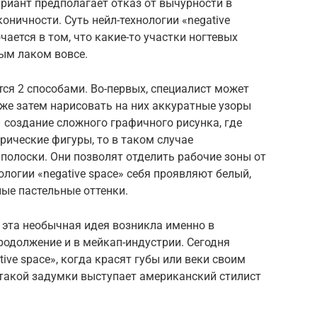
иант предполагает отказ от вычурности в
коничности. Суть нейл-технологии «negative
чается в том, что какие-то участки ногтевых
ым лаком вовсе.
ся 2 способами. Во-первых, специалист может
же затем нарисовать на них аккуратные узоры
– создание сложного графичного рисунка, где
рические фигуры, то в таком случае
полоски. Они позволят отделить рабочие зоны от
логии «negative space» себя проявляют белый,
ные пастельные оттенки.
о эта необычная идея возникла именно в
родолжение и в мейкап-индустрии. Сегодня
ve space», когда красят губы или веки своим
такой задумки выступает американский стилист