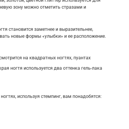
й, золотой, цветной глиттер используется для
невую зону можно отметить стразами и
гтя становится заметнее и выразительнее,
ать новые формы «улыбки» и ее расположение.
смотрится на квадратных ногтях, пуантах
рая ногтя используется два оттенка гель-лака
ногтях, используя стемпинг, вам понадобятся: