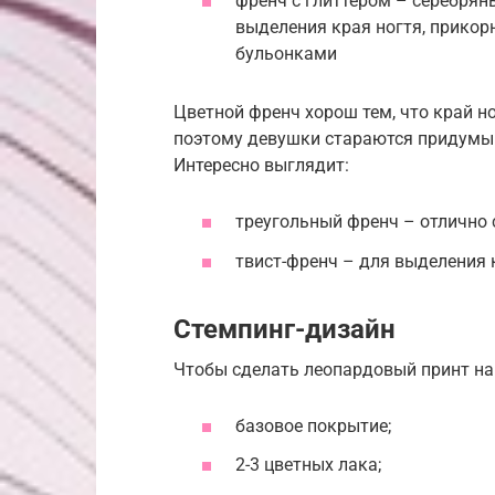
френч с глиттером – серебряны
выделения края ногтя, прикор
бульонками
Цветной френч хорош тем, что край но
поэтому девушки стараются придумыв
Интересно выглядит:
треугольный френч – отлично 
твист-френч – для выделения к
Стемпинг-дизайн
Чтобы сделать леопардовый принт на 
базовое покрытие;
2-3 цветных лака;