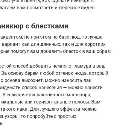
бы лучше понять, как сделать нейл-арт с
лагаем вам посмотреть интересное видео.
аникюр с блестками
 акцентом, но при этом на базе нюд, то лучше
 вариант как для длинных, так и для коротких
орые помогут вам добавить блесток в ваш образ:
остой способ добавить немного гламура в ваш
. За основу берем любой оттенок нюда, который
ко основа высохнет, можно наносить лак
придумать способ нанесения — можно нанести
. А если хочется лаконичного маникюра,
тикальные или горизонтальные полосы. Вам
 такого лака. Для лучшего эффекта можно
за узоры, то попробуйте с простых
ь: