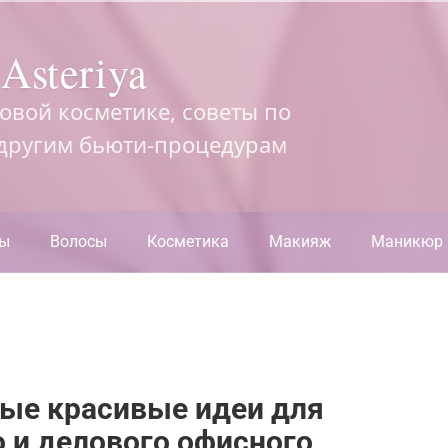
Asteriya
довой косметике, советы по
 другим бьюти-процедурам
ры
Волосы
Косметика
Макияж
Маникюр
ые красивые идеи для
 и делового офисного