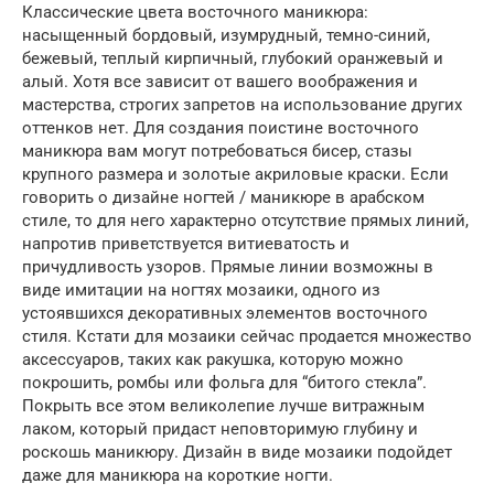
Классические цвета восточного маникюра:
насыщенный бордовый, изумрудный, темно-синий,
бежевый, теплый кирпичный, глубокий оранжевый и
алый. Хотя все зависит от вашего воображения и
мастерства, строгих запретов на использование других
оттенков нет. Для создания поистине восточного
маникюра вам могут потребоваться бисер, стазы
крупного размера и золотые акриловые краски. Если
говорить о дизайне ногтей / маникюре в арабском
стиле, то для него характерно отсутствие прямых линий,
напротив приветствуется витиеватость и
причудливость узоров. Прямые линии возможны в
виде имитации на ногтях мозаики, одного из
устоявшихся декоративных элементов восточного
стиля. Кстати для мозаики сейчас продается множество
аксессуаров, таких как ракушка, которую можно
покрошить, ромбы или фольга для “битого стекла”.
Покрыть все этом великолепие лучше витражным
лаком, который придаст неповторимую глубину и
роскошь маникюру. Дизайн в виде мозаики подойдет
даже для маникюра на короткие ногти.