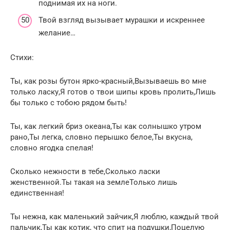
поднимая их на ноги.
Твой взгляд вызывает мурашки и искреннее
желание…
Стихи:
Ты, как розы бутон ярко-красный,Вызываешь во мне
только ласку,Я готов о твои шипы кровь пролить,Лишь
бы только с тобою рядом быть!
Ты, как легкий бриз океана,Ты как солнышко утром
рано,Ты легка, словно перышко белое,Ты вкусна,
словно ягодка спелая!
Сколько нежности в тебе,Сколько ласки
женственной.Ты такая на землеТолько лишь
единственная!
Ты нежна, как маленький зайчик,Я люблю, каждый твой
пальчик,Ты как котик, что спит на подушки,Поцелую