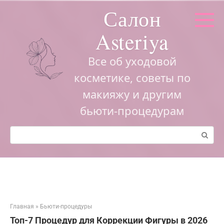
Перейти
Салон
к
контенту
Asteriya
Все об уходовой
косметике, советы по
макияжу и другим
бьюти-процедурам
Поиск:
Главная
»
Бьюти-процедуры
Топ-7 Процедур для Коррекции Фигуры в 2026