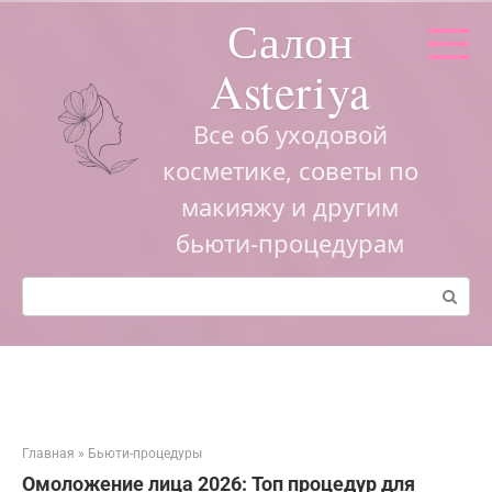
Перейти
Салон
к
контенту
Asteriya
Все об уходовой
косметике, советы по
макияжу и другим
бьюти-процедурам
Поиск:
Главная
»
Бьюти-процедуры
Омоложение лица 2026: Топ процедур для