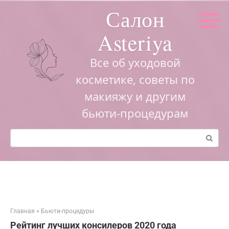
Перейти
Салон
к
контенту
Asteriya
Все об уходовой
косметике, советы по
макияжу и другим
бьюти-процедурам
Поиск:
Главная
»
Бьюти-процедуры
Рейтинг лучших консилеров 2020 года