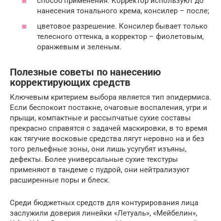
способ применения. Корректор используют до
нанесения тонального крема, консилер – после;
цветовое разрешение. Консилер бывает только
телесного оттенка, а корректор – фиолетовым,
оранжевым и зеленым.
Полезные советы по нанесению
корректирующих средств
Ключевым критерием выбора является тип эпидермиса.
Если беспокоит постакне, очаговые воспаления, угри и
прыщи, компактные и рассыпчатые сухие составы
прекрасно справятся с задачей маскировки, в то время
как тягучие восковые средства лягут неровно на и без
того рельефные зоны, они лишь усугубят изъяны,
дефекты. Более универсальные сухие текстуры
применяют в тандеме с пудрой, они нейтрализуют
расширенные поры и блеск.
Среди бюджетных средств для контурирования лица
заслужили доверия линейки «Летуаль», «Мейбелин»,