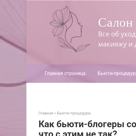
Перейти
к
Салон 
контенту
Все об ухо
макияжу и
Главная страница
Бьюти-процеду
Главная
»
Бьюти-процедуры
Как бьюти-блогеры со
что с этим не так?