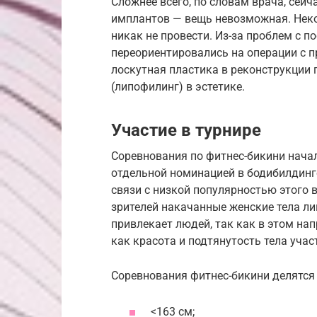
Сложнее всего, по словам врача, сейч
имплантов — вещь невозможная. Нек
никак не провести. Из-за проблем с 
переориентировались на операции с п
лоскутная пластика в реконструкции 
(липофилинг) в эстетике.
Участие в турнире
Соревнования по фитнес-бикини начал
отдельной номинацией в бодибилдинге
связи с низкой популярностью этого в
зрителей накачанные женские тела ли
привлекает людей, так как в этом н
как красота и подтянутость тела учас
Соревнования фитнес-бикини делятся п
<163 см;