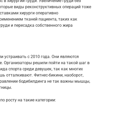
ас в хирургии груди. Увеличение груди без
оторые виды реконструктивных операций тоже
поставками хирурги оперативно
рименением тканей пациента, таких как
груди и пересадка собственного жира
и устраивать с 2010 года. Они являются
. Организаторы решили пойти на такой шаг в
ида спорта среди девушек, так как многих
шь отталкивают. Фитнес-бикини, наоборот,
аправлении бодибилдинга не так важны мышцы,
тницы.
о росту на такие категории: