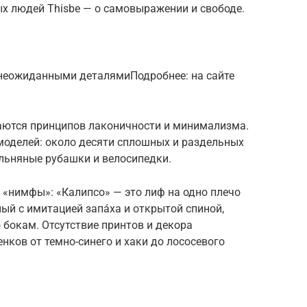
х людей This­be — о самовыражении и свободе.
неожиданными деталямиПодробнее: на сайте
аются принципов лаконичности и минимализма.
моделей: около десяти сплошных и раздельных
 льняные рубашки и велосипедки.
 «нимфы»: «Калипсо» — это лиф на одно плечо
ный с имитацией запáха и открытой спиной,
бокам. Отсутствие принтов и декора
нков от темно-синего и хаки до лососевого