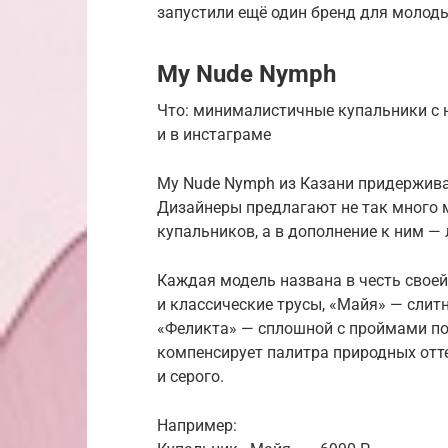
запустили ещё один бренд для молоды
My Nude Nymph
Что: минималистичные купальники с 
и в инстаграме
My Nude Nymph из Казани придержив
Дизайнеры предлагают не так много 
купальников, а в дополнение к ним —
Каждая модель названа в честь своей
и классические трусы, «Майя» — слит
«Феликта» — сплошной с проймами по 
компенсирует палитра природных отте
и серого.
Например: