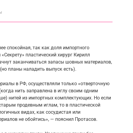
ы
лее спокойная, так как доля импортного
 «Секрету» пластический хирург Кирилл
 начнут заканчиваться запасы шовных материалов,
(но планы наладить выпуск есть).
риалы в РФ, осуществляли только «отверточную
(когда нить заправлена в иглу своим одним
ньше) нитей из импортных комплектующих. Но если
старым продевным иглам, то в пластической
логичных видах, как сосудистая или
риалов не обойтись», — пояснил Протасов.