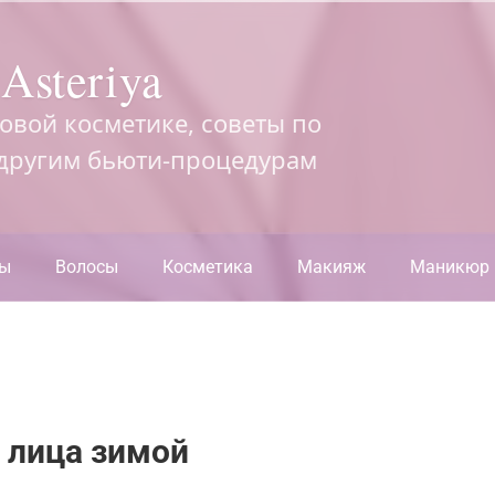
Asteriya
довой косметике, советы по
 другим бьюти-процедурам
ры
Волосы
Косметика
Макияж
Маникюр
 лица зимой