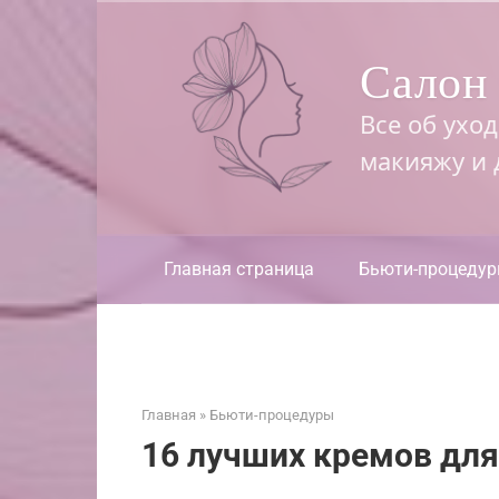
Перейти
к
Салон 
контенту
Все об ухо
макияжу и
Главная страница
Бьюти-процеду
Главная
»
Бьюти-процедуры
16 лучших кремов для