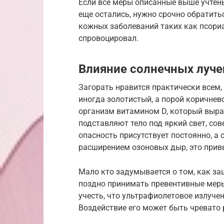
Если все меры описанные выше учтены
еще остались, нужно срочно обратить
кожных заболеваний таких как псориаз
спровоцировал.
Влияние солнечных луче
Загорать нравится практически всем,
иногда золотистый, а порой коричнев
организм витамином D, который выра
подставляют тело под яркий свет, со
опасность присутствует постоянно, а
расширением озоновых дыр, это привы
Мало кто задумывается о том, как за
поздно принимать превентивные меры
учесть, что ультрафиолетовое излуче
Воздействие его может быть чреват