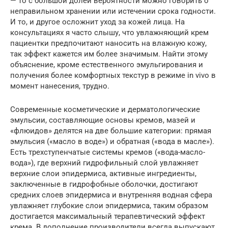
— то с большой долей вероятности можно говорить о
неправильном хранении или истечении срока годности.
И то, и другое осложнит уход за кожей лица. На
консультациях я часто слышу, что увлажняющий крем
пациентки предпочитают наносить на влажную кожу,
так эффект кажется им более значимым. Найти этому
объяснение, кроме естественного эмульгирования и
получения более комфортных текстур в режиме in vivo в
момент нанесения, трудно.
Современные косметические и дерматологические
эмульсии, составляющие основы кремов, мазей и
«флюидов» делятся на две большие категории: прямая
эмульсия («масло в воде») и обратная («вода в масле»).
Есть трехступенчатые системы кремов («вода-масло-
вода»), где верхний гидрофильный слой увлажняет
верхние слои эпидермиса, активные ингредиенты,
заключенные в гидрофобные оболочки, достигают
средних слоев эпидермиса и внутренняя водная сфера
увлажняет глубокие слои эпидермиса, таким образом
достигается максимальный терапевтический эффект
крема. В дополнение производители всегда выпускают