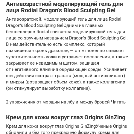
Антивозрастной моделирующий гель для
лица Rodial Dragon’s Blood Sculpting Gel
Антивозратсной, моделирующий гель для лица Rodial
Dragon’s Blood Sculpting GelОдним из главных
бестселлеров Rodial считается моделирующий гель для
лица со звучным названием Dragon’s Blood Sculpting Gel.
В нем действительно есть комплекс, который
называется «кровь дракона», — он мгновенно снижает
чувствительность кожи и устраняет воспаления, а также
закрывает ее невидимым щитом, защищая
от негативного влияния окружающей среды. Усиливает
эти действия экстракт граната (мощный антиоксидант)
и мирры (возвращает объем коже), а также коллагенир
(он стимулирует выработку коллагена).
2 упражнения от морщин на лбу и между бровей Читать
Крем для кожи вокруг глаз Origins GinZing
Крем для кожи вокруг глаз Origins GinZingУченые Origins
обновили и без того прекрасную формулу крема для