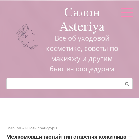
Перейти
Салон
к
контенту
Asteriya
Все об уходовой
косметике, советы по
макияжу и другим
бьюти-процедурам
Поиск:
Главная
»
Бьюти-процедуры
Мелкоморщинистый тип старения кожи лица —