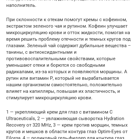
наполнитель.
При склонности к отекам помогут кремы с кофеином,
экстрактом зеленого чая и рутином. Кофеин улучшает
микроциркуляцию крови и отток жидкости, помогая на
время решить проблему отечности и темных кругов под
глазами. Зеленый чай содержит дубильные вещества –
танины, с антиоксидантными и
противовоспалительными свойствами, которые
уменьшают отеки и борются со свободными
радикалами, из-за которых и появляются морщины. А
рутин или витамин Р, который не вырабатывается
нашим организмом самостоятельно, положительно
влияет на капилляры, повышая их эластичность, и
стимулирует микроциркуляцию крови.
1 — укрепляющий крем для глаз с витамином C
Ultraceuticals, 2 — увлажняющая сыворотка Hydration
Recovery от 320 MHz, 3 — крем против морщин, темных
кругов и мешков в области контура глаз Optim-Eyes от
Filorga, 4 — роликовый гель-филлер для контура глаз