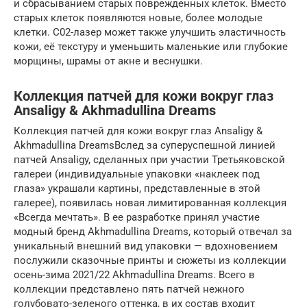
и сбрасыванием старых поврежденных клеток. Вместо
старых клеток появляются новые, более молодые
клетки. C02-лазер может также улучшить эластичность
кожи, её текстуру и уменьшить маленькие или глубокие
морщины, шрамы от акне и веснушки.
Коллекция патчей для кожи вокруг глаз
Ansaligy & Akhmadullina Dreams
Коллекция патчей для кожи вокруг глаз Ansaligy &
Akhmadullina DreamsВслед за суперуспешной линией
патчей Ansaligy, сделанных при участии Третьяковской
галереи (индивидуальные упаковки «наклеек под
глаза» украшали картины, представленные в этой
галерее), появилась новая лимитированная коллекция
«Всегда мечтать». В ее разработке принял участие
модный бренд Akhmadullina Dreams, который отвечал за
уникальный внешний вид упаковки — вдохновением
послужили сказочные принты и сюжеты из коллекции
осень-зима 2021/22 Akhmadullina Dreams. Всего в
коллекции представлено пять патчей нежного
голубовато-зеленого оттенка, в их состав входит