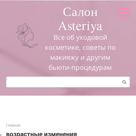
Перейти
Салон
к
контенту
Asteriya
Все об уходовой
косметике, советы по
макияжу и другим
бьюти-процедурам
Поиск:
Главная
возрастные изменения