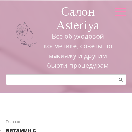
Перейти
Салон
к
контенту
Asteriya
Все об уходовой
косметике, советы по
макияжу и другим
бьюти-процедурам
Поиск:
Главная
витамин c