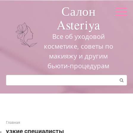
Перейти
Салон
к
контенту
Asteriya
Все об уходовой
косметике, советы по
макияжу и другим
бьюти-процедурам
Поиск:
Главная
узкие специалисты