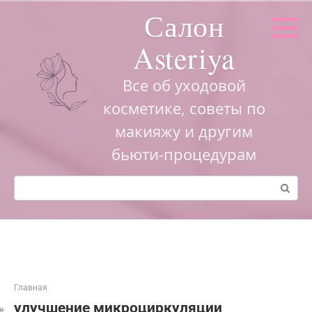
Перейти
Салон
к
контенту
Asteriya
Все об уходовой
косметике, советы по
макияжу и другим
бьюти-процедурам
Поиск:
Главная
улучшение микроциркуляции