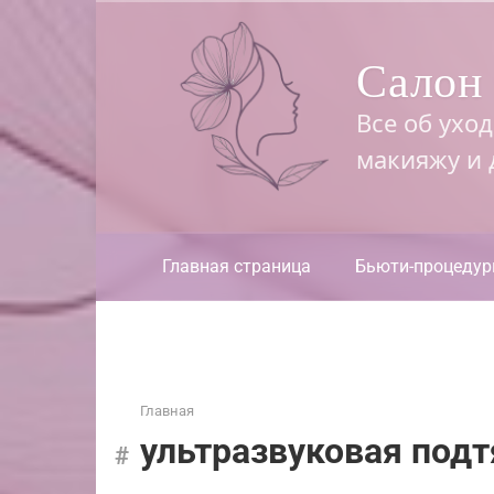
Перейти
к
Салон 
контенту
Все об ухо
макияжу и
Главная страница
Бьюти-процеду
Главная
ультразвуковая под