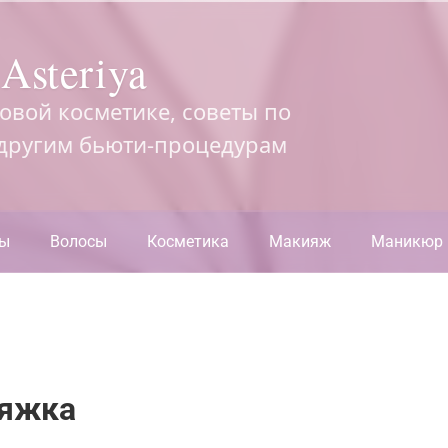
Asteriya
довой косметике, советы по
 другим бьюти-процедурам
ры
Волосы
Косметика
Макияж
Маникюр
тяжка