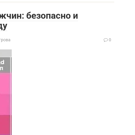
жчин: безопасно и
ду
трова
0