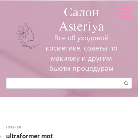
Перейти
Салон
к
контенту
Asteriya
Все об уходовой
косметике, советы по
макияжу и другим
бьюти-процедурам
Поиск:
Главная
ultraformer mpt