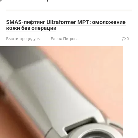
SMAS-лифтинг Ultraformer MPT: омоложение
кожи без операции
Бьюти-процедуры
Елена Петрова
0