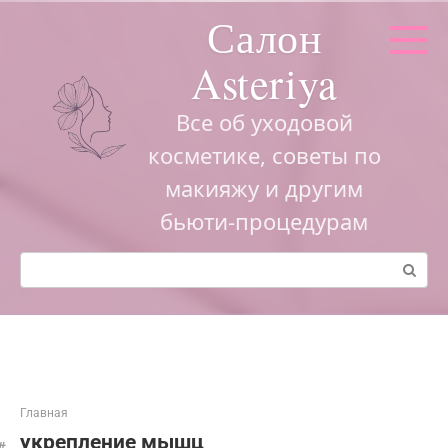
Перейти
Салон
к
контенту
Asteriya
Все об уходовой
косметике, советы по
макияжу и другим
бьюти-процедурам
Поиск:
Главная
укрепление мышц