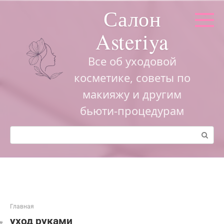
Перейти
Салон
к
контенту
Asteriya
Все об уходовой
косметике, советы по
макияжу и другим
бьюти-процедурам
Поиск:
Главная
уход руками