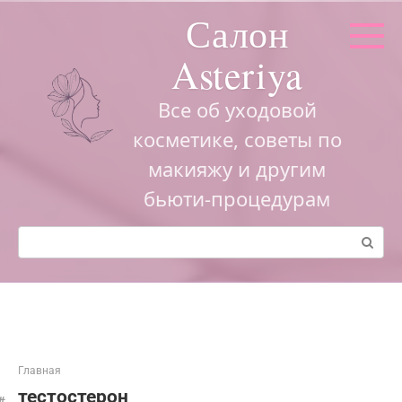
Перейти
Салон
к
контенту
Asteriya
Все об уходовой
косметике, советы по
макияжу и другим
бьюти-процедурам
Поиск:
Главная
тестостерон