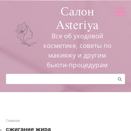
Перейти
Салон
к
контенту
Asteriya
Все об уходовой
косметике, советы по
макияжу и другим
бьюти-процедурам
Поиск:
Главная
сжигание жира