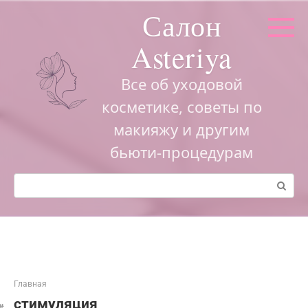
Перейти
Салон
к
контенту
Asteriya
Все об уходовой
косметике, советы по
макияжу и другим
бьюти-процедурам
Поиск:
Главная
стимуляция