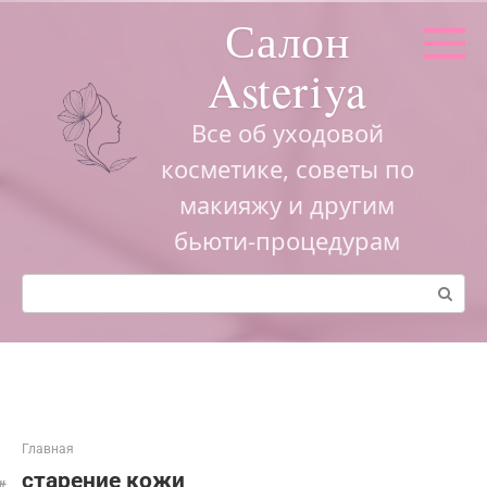
Перейти
Салон
к
контенту
Asteriya
Все об уходовой
косметике, советы по
макияжу и другим
бьюти-процедурам
Поиск:
Главная
старение кожи