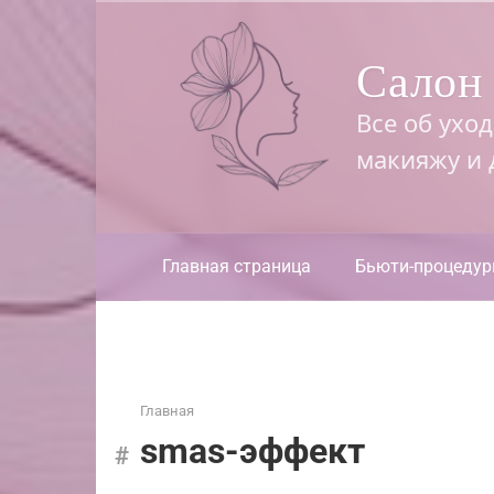
Перейти
к
Салон 
контенту
Все об ухо
макияжу и
Главная страница
Бьюти-процеду
Главная
smas-эффект