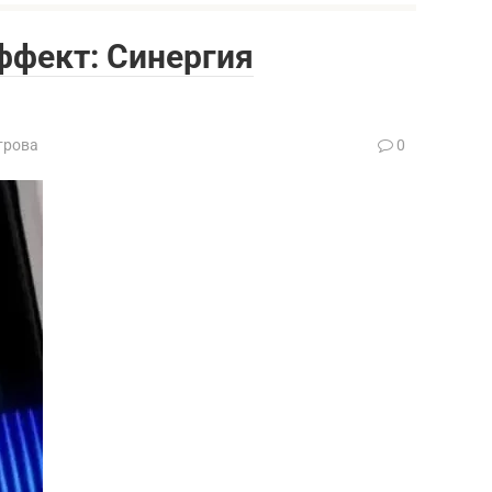
ффект: Синергия
трова
0