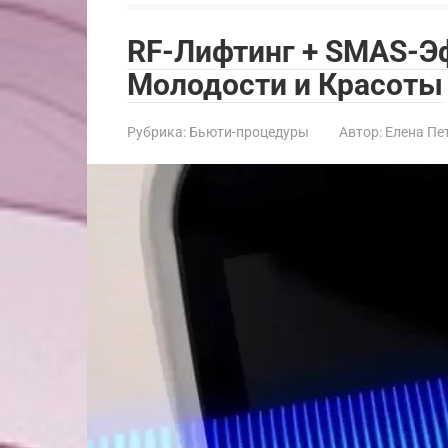
RF-Лифтинг + SMAS-Э
Молодости и Красоты
Рубрика:
Бьюти-процедуры
Автор:
Елена Пе