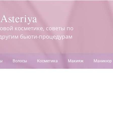
Asteriya
довой косметике, советы по
 другим бьюти-процедурам
ры
Волосы
Косметика
Макияж
Маникюр