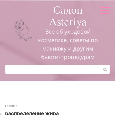
Перейти
Салон
к
контенту
Asteriya
Все об уходовой
косметике, советы по
макияжу и другим
бьюти-процедурам
Поиск:
Главная
распределение жира