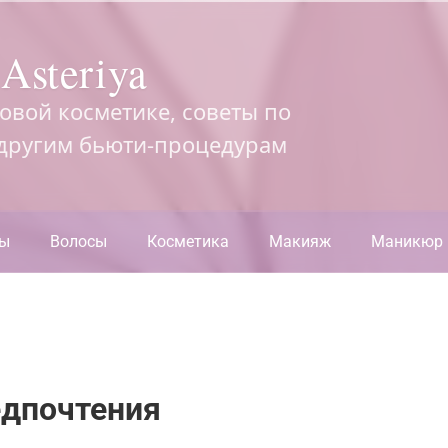
Asteriya
довой косметике, советы по
 другим бьюти-процедурам
ры
Волосы
Косметика
Макияж
Маникюр
едпочтения