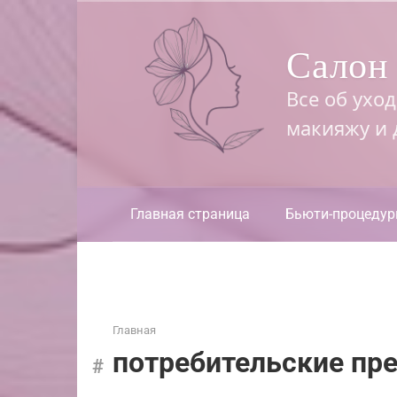
Перейти
к
Салон 
контенту
Все об ухо
макияжу и
Главная страница
Бьюти-процеду
Главная
потребительские пр