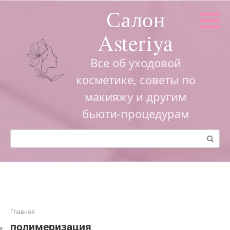
Перейти
Салон
к
контенту
Asteriya
Все об уходовой
косметике, советы по
макияжу и другим
бьюти-процедурам
Поиск:
Главная
полимеризация