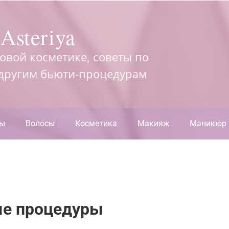
Asteriya
довой косметике, советы по
 другим бьюти-процедурам
ры
Волосы
Косметика
Макияж
Маникюр
ые процедуры