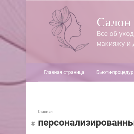
Перейти
к
Салон 
контенту
Все об ухо
макияжу и
Главная страница
Бьюти-процеду
Главная
персонализированн