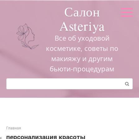
Перейти
Салон
к
контенту
Asteriya
Все об уходовой
косметике, советы по
макияжу и другим
бьюти-процедурам
Поиск:
Главная
персонализация красоты