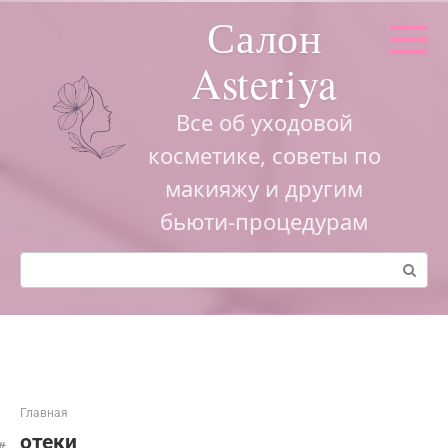
Перейти
Салон
к
контенту
Asteriya
Все об уходовой
косметике, советы по
макияжу и другим
бьюти-процедурам
Поиск:
Главная
отеки