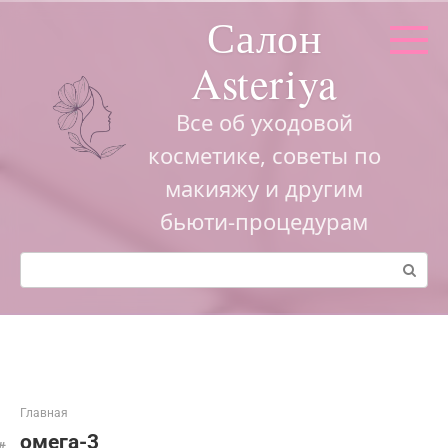
Перейти
Салон
к
контенту
Asteriya
Все об уходовой
косметике, советы по
макияжу и другим
бьюти-процедурам
Поиск:
Главная
омега-3