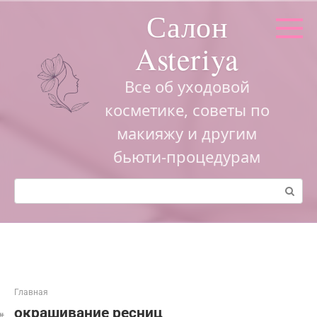
Перейти
Салон
к
контенту
Asteriya
Все об уходовой
косметике, советы по
макияжу и другим
бьюти-процедурам
Поиск:
Главная
окрашивание ресниц