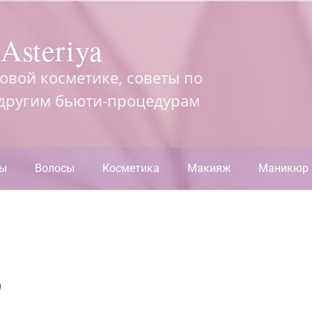
Asteriya
довой косметике, советы по
 другим бьюти-процедурам
ры
Волосы
Косметика
Макияж
Маникюр
р