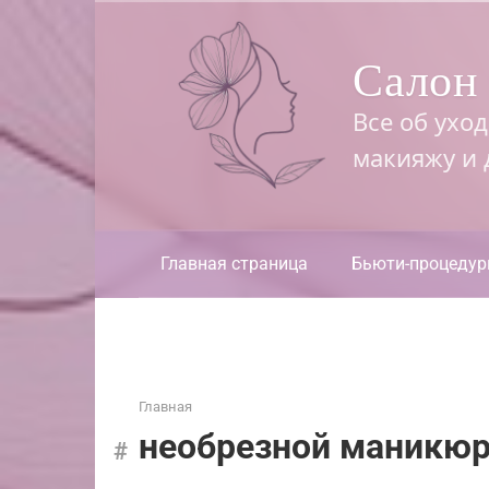
Перейти
к
Салон 
контенту
Все об ухо
макияжу и
Главная страница
Бьюти-процеду
Главная
необрезной маникю