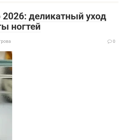
 2026: деликатный уход
ты ногтей
трова
0