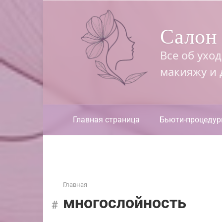
Перейти
к
Салон 
контенту
Все об ухо
макияжу и
Главная страница
Бьюти-процеду
Главная
многослойность