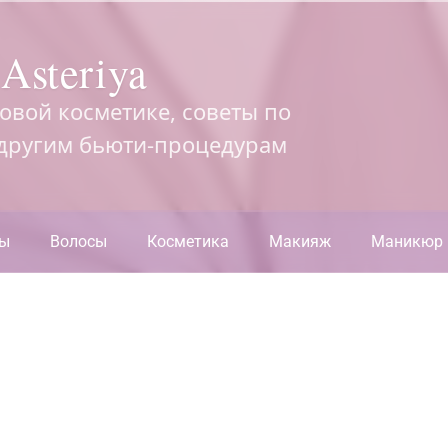
Asteriya
довой косметике, советы по
 другим бьюти-процедурам
ры
Волосы
Косметика
Макияж
Маникюр