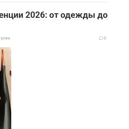
енции 2026: от одежды до
трова
0