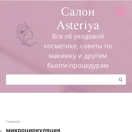
Перейти
Салон
к
контенту
Asteriya
Все об уходовой
косметике, советы по
макияжу и другим
бьюти-процедурам
Поиск:
Главная
микроциркуляция