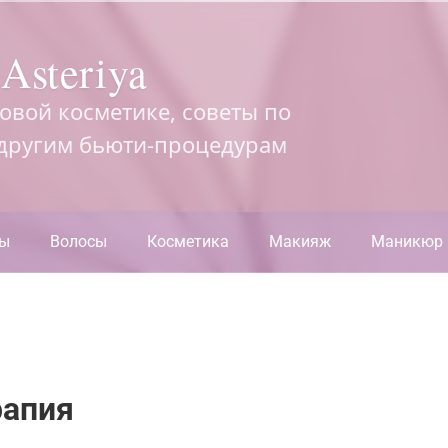
Asteriya
довой косметике, советы по
 другим бьюти-процедурам
ры
Волосы
Косметика
Макияж
Маникюр
рапия