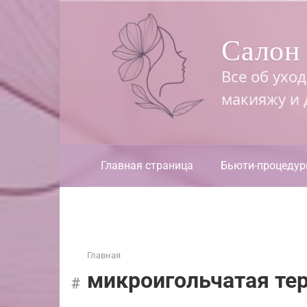
Перейти
к
Салон 
контенту
Все об ухо
макияжу и
Главная страница
Бьюти-процеду
Главная
микроигольчатая те