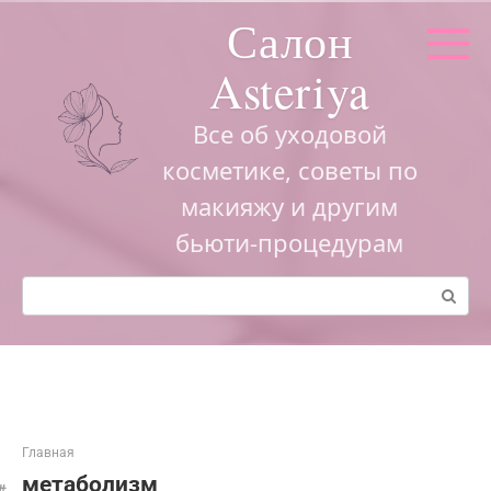
Перейти
Салон
к
контенту
Asteriya
Все об уходовой
косметике, советы по
макияжу и другим
бьюти-процедурам
Поиск:
Главная
метаболизм